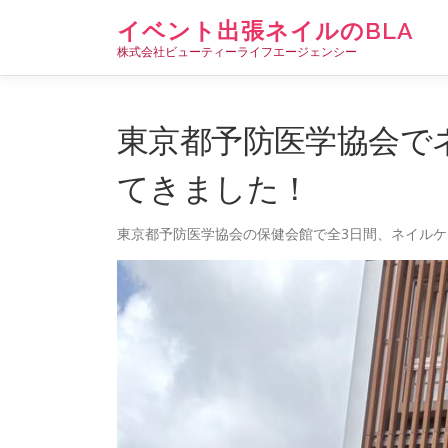
コ
イベント出張ネイルのBLA
ン
株式会社ビューティーライフエージェンシー
テ
ン
ツ
へ
東京都予防医学協会で
ス
キ
てきました！
ッ
プ
東京都予防医学協会の保健会館で全3日間、ネイル