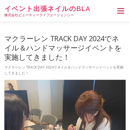
コ
イベント出張ネイルのBLA
ン
メニュー
テ
株式会社ビューティーライフエージェンシー
ン
ツ
へ
HOME
イベント出張ネイルについて
出張料金
マクラーレン TRACK DAY 2024でネ
ス
キ
イル＆ハンドマッサージイベントを
ッ
実施してきました！
プ
ネイリスト募集
会社概要
お問い合わせ･ご相談
マクラーレン TRACK DAY 2024でネイル＆ハンドマッサージイベントを実施
してきました！