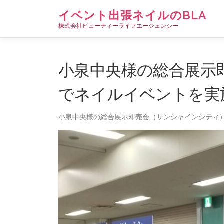
コ
イベント出張ネイルのBLA
ン
株式会社ビューティーライフエージェンシー
テ
ン
ツ
へ
小泉中央様の総合展示
ス
キ
でネイルイベントを実
ッ
プ
小泉中央様の総合展示即売会（サンシャインシティ