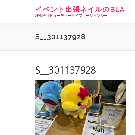
コ
イベント出張ネイルのBLA
ン
株式会社ビューティーライフエージェンシー
テ
ン
ツ
S__301137928
へ
ス
キ
ッ
プ
S__301137928