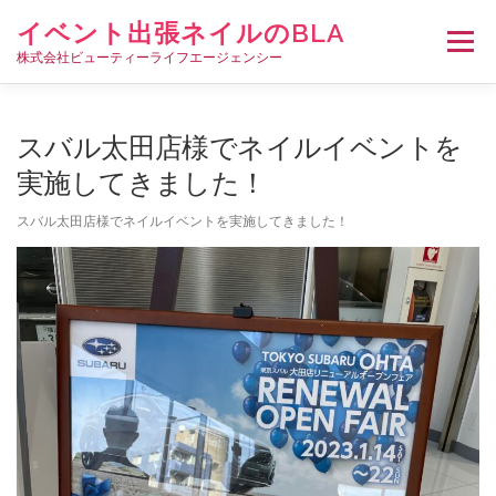
コ
イベント出張ネイルのBLA
ン
メニュー
テ
株式会社ビューティーライフエージェンシー
ン
ツ
へ
HOME
イベント出張ネイルについて
出張料金
スバル太田店様でネイルイベントを
ス
キ
実施してきました！
ッ
プ
ネイリスト募集
会社概要
お問い合わせ･ご相談
スバル太田店様でネイルイベントを実施してきました！