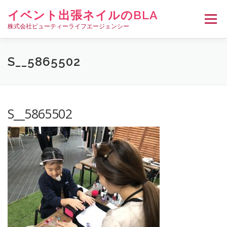
コ
イベント出張ネイルのBLA
ン
メニュー
テ
株式会社ビューティーライフエージェンシー
ン
ツ
へ
HOME
イベント出張ネイルについて
出張料金
S__5865502
ス
キ
ッ
プ
ネイリスト募集
会社概要
お問い合わせ･ご相談
S__5865502