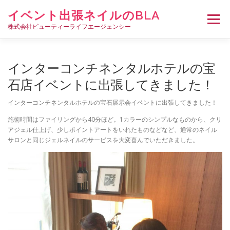
コ
イベント出張ネイルのBLA
ン
メニュー
テ
株式会社ビューティーライフエージェンシー
ン
ツ
へ
HOME
イベント出張ネイルについて
出張料金
インターコンチネンタルホテルの宝
ス
キ
石店イベントに出張してきました！
ッ
プ
ネイリスト募集
会社概要
お問い合わせ･ご相談
インターコンチネンタルホテルの宝石展示会イベントに出張してきました！
施術時間はファイリングから40分ほど。1カラーのシンプルなものから、クリ
アジェル仕上げ、少しポイントアートをいれたものなどなど、通常のネイル
サロンと同じジェルネイルのサービスを大変喜んでいただきました。